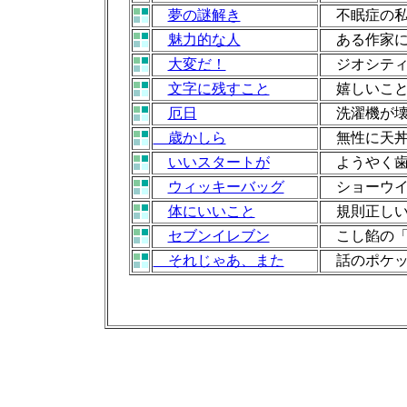
夢の謎解き
不眠症の私
魅力的な人
ある作家に
大変だ！
ジオシティ
文字に残すこと
嬉しいこと
厄日
洗濯機が壊
歳かしら
無性に天丼
いいスタートが
ようやく歯
ウィッキーバッグ
ショーウイ
体にいいこと
規則正しい
セブンイレブン
こし餡の「
それじゃあ、また
話のポケッ