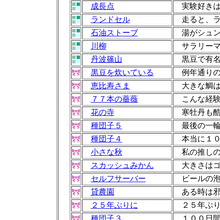
成長点
実験好きは
ランドセル
走ると、ラ
石油ストーブ
湯がシュン
川柳
サラリーマ
丹波篠山
黒豆で有名
黒豆を炊いている
例年通り
恵比寿さま
大きな鯛は
７７本の薔薇
こんな経験
花の寺
寒牡丹も
種団子５
最後の一輪
種団子４
本当に１０
小さな秋
私の推し
スカッシュみかん
大きさは
セルフサーバー
ビールの泡
貸農園
ある時は邪
２５年ぶりに
２５年ぶり
種団子３
１００日間