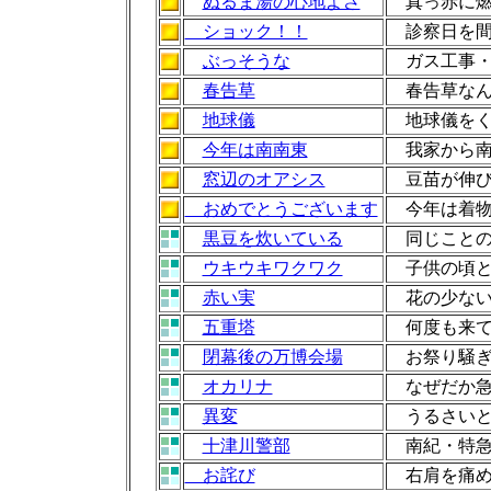
ぬるま湯の心地よさ
真っ赤に燃
ショック！！
診察日を間
ぶっそうな
ガス工事・
春告草
春告草なん
地球儀
地球儀をく
今年は南南東
我家から南
窓辺のオアシス
豆苗が伸び
おめでとうございます
今年は着物
黒豆を炊いている
同じことの
ウキウキワクワク
子供の頃と
赤い実
花の少ない
五重塔
何度も来て
閉幕後の万博会場
お祭り騒ぎ
オカリナ
なぜだか急
異変
うるさいと
十津川警部
南紀・特急
お詫び
右肩を痛め