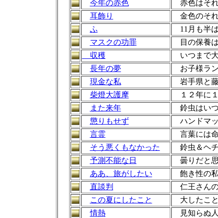
今年の赤色
赤色はそれ
耳飾り
金色のそれ
ふ
11月も半
マスクの功罪
目の保養は
収穫
いつまで大
長年の夢
お子様ラ
現金な私
岩手県と
柴燈大護摩
１２年に１
また来年
鈴虫はいつ
懲りもせず
ハンドマッ
言霊
言葉には
そう悪くもなかった
鈴虫＆ヘチ
予測不能な日
曇りだと思
ああ、旅がしたい
飽き性の私
直談判
仁王さんの
この夏にしたこと
大したこと
情熱
見知らぬ人