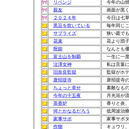
リベンジ
今年の山焼
親友
画面が黒く
２０２４年
今日は七草
黒豆を炊いている
毎年同じこ
サプライズ
狭い庭でも
花束
花より団子
呪能
なんとも優
富士山を制覇
一生に一度
泣澤女神
私は言葉に
旧奈良監獄
監獄がホ
唐招提寺
唐招提寺の
ちょっと幸せ
素敵なもの
今年の十五夜
月光浴が流
茶香炉
香りと炎
何とかなるだろう
低周波治療
家事サボ
家事サボタ
作物
キュウリ、