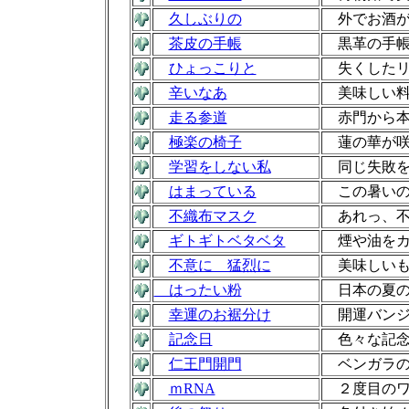
久しぶりの
外でお酒が
茶皮の手帳
黒革の手帳
ひょっこりと
失くしたリ
辛いなあ
美味しい料
走る参道
赤門から本
極楽の椅子
蓮の華が咲
学習をしない私
同じ失敗を
はまっている
この暑いの
不織布マスク
あれっ、不
ギトギトベタベタ
煙や油をカ
不意に 猛烈に
美味しいも
はったい粉
日本の夏の
幸運のお裾分け
開運バンジ
記念日
色々な記念
仁王門開門
ベンガラの
ｍRNA
２度目のワ