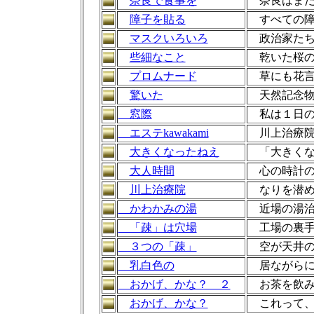
奈良で食事を
奈良はまだ
障子を貼る
すべての障
マスクいろいろ
政治家たち
些細なこと
乾いた桜の
プロムナード
草にも花言
驚いた
天然記念物
窓際
私は１日
エステkawakami
川上治療院
大きくなったねえ
「大きくな
大人時間
心の時計の
川上治療院
なりを潜め
かわかみの湯
近場の湯治
「疎」は穴場
工場の裏手
３つの「疎」
空が天井の
乳白色の
居ながらに
おかげ、かな？ ２
お茶を飲み
おかげ、かな？
これって、