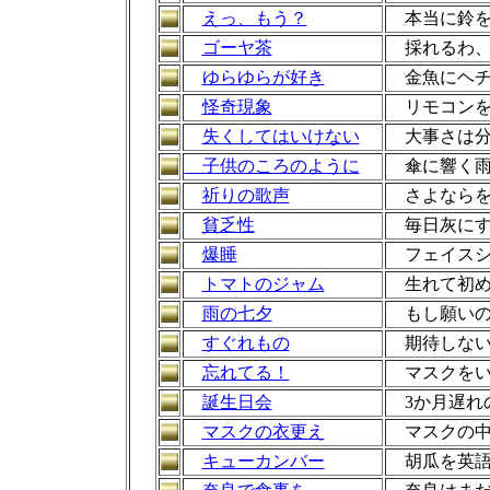
えっ、もう？
本当に鈴を
ゴーヤ茶
採れるわ、
ゆらゆらが好き
金魚にヘチ
怪奇現象
リモコンを
失くしてはいけない
大事さは分
子供のころのように
傘に響く雨
祈りの歌声
さよならを
貧乏性
毎日灰にす
爆睡
フェイスシ
トマトのジャム
生れて初め
雨の七夕
もし願いの
すぐれもの
期待しない
忘れてる！
マスクをい
誕生日会
3か月遅れ
マスクの衣更え
マスクの中
キューカンバー
胡瓜を英語