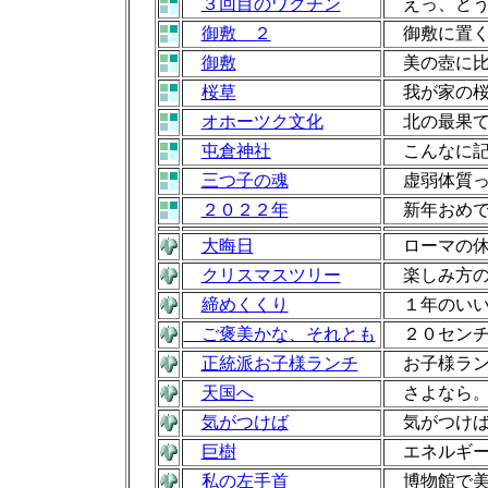
３回目のワクチン
えっ、どう
御敷 ２
御敷に置く
御敷
美の壺に比
桜草
我が家の桜
オホーツク文化
北の最果て
屯倉神社
こんなに記
三つ子の魂
虚弱体質っ
２０２２年
新年おめで
大晦日
ローマの休
クリスマスツリー
楽しみ方
締めくくり
１年のいい
ご褒美かな、それとも
２０センチ
正統派お子様ランチ
お子様ラン
天国へ
さよなら。
気がつけば
気がつけば
巨樹
エネルギー
私の左手首
博物館で美