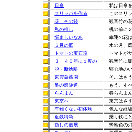
日傘
私は日傘を
スリッパを作る
このスリッ
花、その後
観音竹の花
私の推し
机の前に２
悩ましいなあ
幸運の花は
６月の庭
水の月、庭
トマトの宝石箱
トマトがサ
３、４０年に１度の
観音竹に珊
脱・断捨離
寝心地のい
東雲薔薇園
そこはもう
亀の瀬隧道
もう、す
らんまん
春らんまん
東京へ
東京はさす
有難くない初体験
色んな経験
近鉄特急
乗り鉄にと
癒しの個展
蜂蜜色の灯