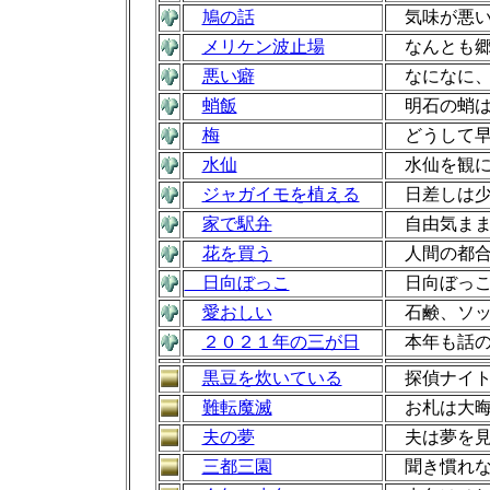
鳩の話
気味が悪い
メリケン波止場
なんとも郷
悪い癖
なになに、
蛸飯
明石の蛸は
梅
どうして早
水仙
水仙を観に
ジャガイモを植える
日差しは少
家で駅弁
自由気まま
花を買う
人間の都合
日向ぼっこ
日向ぼっこ
愛おしい
石鹸、ソッ
２０２１年の三が日
本年も話の
黒豆を炊いている
探偵ナイト
難転魔滅
お札は大晦
夫の夢
夫は夢を見
三都三園
聞き慣れな