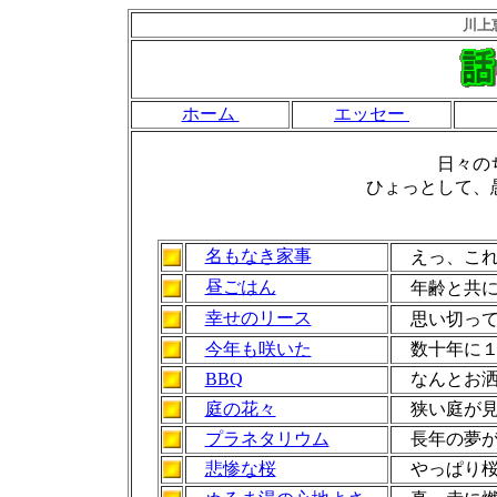
川上
ホーム
エッセー
日々の
ひょっとして、
名もなき家事
えっ、こ
昼ごはん
年齢と共に
幸せのリース
思い切って
今年も咲いた
数十年に１
BBQ
なんとお洒
庭の花々
狭い庭が見
プラネタリウム
長年の夢が
悲惨な桜
やっぱり桜