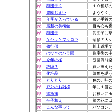
種団子２
１０種類
農園じまい
ようやく、
年季が入っている
膝と手首の
最新の美術館
目も心も癒
種団子
泥団子に草
ケヤキとフクロウ
念願の大ケ
修行僧
川上道場
はびきのバラ園
住宅街の中
今年の桜
観世流能
故障？
買い換えた
化粧品
郷愁を誘う
とりどり
色の、味の
戸外のお雛様
年に１度
御祈祷
お祓いに玉
辛子和え
菜の花には
こんな事って
パソコン、