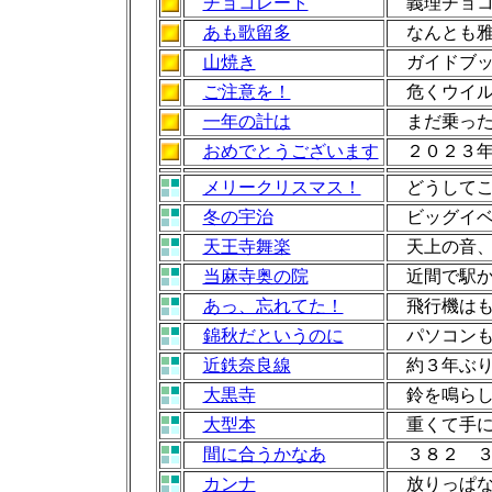
チョコレート
義理チョコ
あも歌留多
なんとも雅
山焼き
ガイドブッ
ご注意を！
危くウイル
一年の計は
まだ乗った
おめでとうございます
２０２３年
メリークリスマス！
どうしてこ
冬の宇治
ビッグイベ
天王寺舞楽
天上の音、
当麻寺奥の院
近間で駅か
あっ、忘れてた！
飛行機はも
錦秋だというのに
パソコンも
近鉄奈良線
約３年ぶり
大黒寺
鈴を鳴らし
大型本
重くて手に
間に合うかなあ
３８２ ３
カンナ
放りっぱな