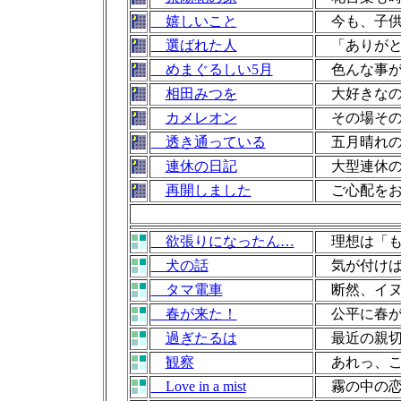
嬉しいこと
今も、子供
選ばれた人
「ありがと
めまぐるしい5月
色んな事が
相田みつを
大好きなの
カメレオン
その場その
透き通っている
五月晴れの
連休の日記
大型連休の
再開しました
ご心配をお
欲張りになったん…
理想は「も
犬の話
気が付けば
タマ電車
断然、イヌ
春が来た！
公平に春が
過ぎたるは
最近の親切
観察
あれっ、こ
Love in a mist
霧の中の恋