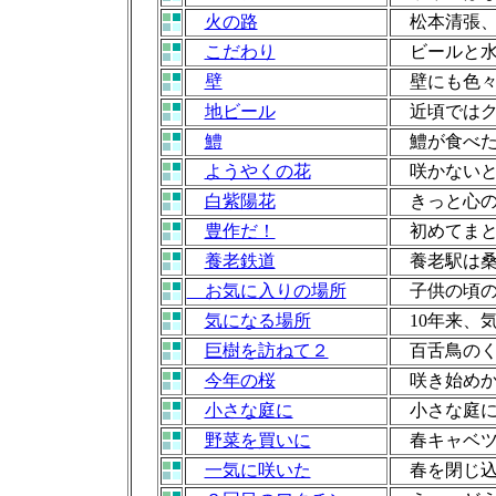
火の路
松本清張、
こだわり
ビールと
壁
壁にも色々
地ビール
近頃ではク
鱧
鱧が食べた
ようやくの花
咲かないと
白紫陽花
きっと心の
豊作だ！
初めてまと
養老鉄道
養老駅は桑
お気に入りの場所
子供の頃の
気になる場所
10年来、
巨樹を訪ねて２
百舌鳥のく
今年の桜
咲き始めか
小さな庭に
小さな庭に
野菜を買いに
春キャベツ
一気に咲いた
春を閉じ込