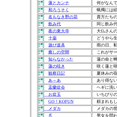
蓮とカンナ
何がなんで
和ろうそく
蝋燭には絵
名もなき野の花
貴方たちの
飲み代
同じ飲み代
夜の東大寺
大仏さんの
十薬
どうやら生
遊び道具
雨の日、私
癒しの空間
これがサー
知らなかった
蓮の命と蝉
蓮の呟き
咲く蓮と咲
観察日記
夏休みの宿
あ～あ
あり得ない
盂蘭盆会
ヘギに洗い
お盆玉
いちびりの
GO！KOFUN
頼まれもし
メダカ
メダカの世
爪
男女を問わ