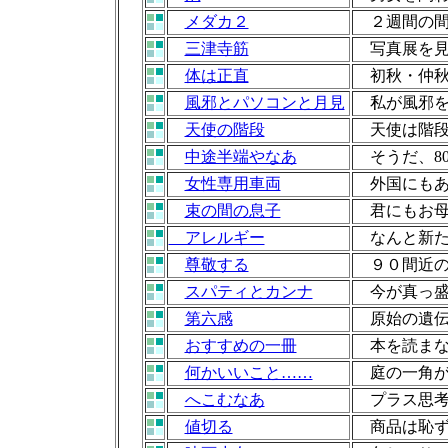
メダカ２
２週間の間
三津寺筋
写真展を見
体は正直
初秋・仲秋
風邪とパソコンと月見
私が風邪を
天使の階段
天使は階段
中途半端やなあ
そうだ、8
女性専用車両
外国にもあ
束の間の息子
君にもお母
アレルギー
なんと新た
尊敬する
９０間近の
スパティとカンナ
今が真っ盛
第六感
原始の遺伝
おすすめの一冊
本を読まな
何かいいこと……
庭の一角が
へこむなあ
プラス思考
値切る
商品は恥ず