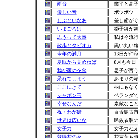
雨音
業平と高子
優しい音
ポツポツ 
しぶといなあ
差し歯がぐ
いまごろは
獅子舞が舞
思うって大事
私は今流行
散歩とタピオカ
黒い丸い粒
今年の満月
13日が仲
夏眠から覚めねば
8月も今日
我が家の夕食
息子が言う
呆れてしまう
あまりの頼
ここにきて
柄にもなく
シャボン玉
ベランダで
幸せなんだ……
素敵なこと
祝・わが街
百舌鳥古市
世界は広いな
民族衣装の
女子力
女子力ねえ
紫陽花の家
花言葉も時