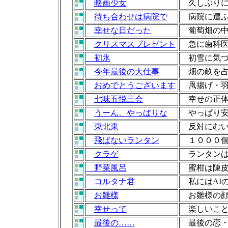
映画少女
久しぶりに
待ち合わせは病院で
病院に遭ふ
幸せな日だった
葡萄畑の中
クリスマスプレゼント
急に歯科医
初氷
初雪に気づ
今年最後の大仕事
畑の畝を占
おめでとうございます
凧揚げ・羽
七味五悦三会
幸せの正体
うーん、やっぱりな
やっぱり安
東北東
反対にむい
飛ばないランタン
１０００個
クラゲ
ランタンは
野菜風呂
蜜柑は陳皮
コルタナ君
私にはAI
お雛様
お雛様の顔
幸せって
楽しいこと
最後の……
最後の恋・