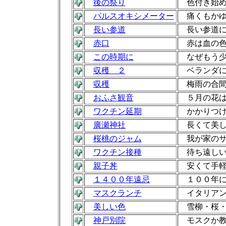
後の祭り
色付き始め
パルスオキシメーター
痛くもかゆ
長い参道
長い参道に
赤口
赤は血の色
この時期に
なぜもう少
収穫 ２
ベランダに
収穫
梅雨の合間
おふさ観音
５月の花は
ワクチン延期
かかりつけ
廣瀬神社
長くて美し
桜桃のジャム
我が家のサ
ワクチン接種
待ち遠しい
親子丼
安くて手軽
１４００年遠忌
１００年に
マスクランチ
イタリアン
美しい色
雪柳・桜・
神戸別院
モスクか教