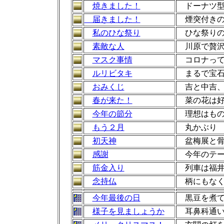
焼きました！
ドーナツ型
届きました！
煙突付きの
私のひな祭り
ひな祭りの
素敵な人
川原で贅沢
マスク事情
コロナって
ルリビタキ
まるで宝石
おみくじ
吉と中吉、
春が来た！
菜の花は好
今年の節分
理想はもの
もう２月
丸かぶり 
初天神
盆梅展と骨
感謝
今年のテー
筋金入り
列車は福井
念持仏
柄にもなく
今年最後の日
黒豆を煮て
様子を見ましょうか
耳鼻科通い