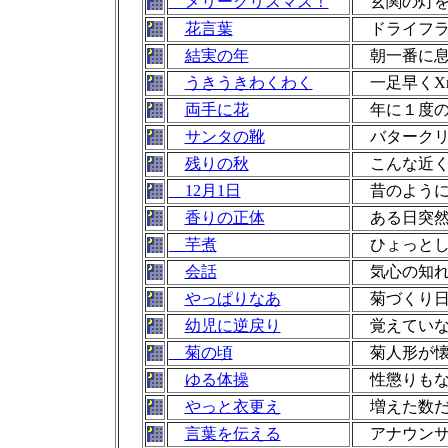
メリークリスマス！
玄関の灯を
花言葉
ドライフラ
結実の年
朝一番に息
うきうきわくわく
一足早くX
両手に花
年に１度の
サンタの靴
バタークリ
残りの秋
こんな近く
12月1日
昔のように
香りの正体
ある日突然
芋煮
ひょっとし
会話
気心の知れ
やっぱりなあ
菊づくり
幼児に逆戻り
覚えていな
菊の頃
菊人形が懐
ゆる体操
性懲りもな
やっと衣更え
増えた数だ
言葉を伝える
アナウンサ