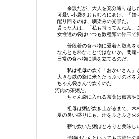
余談だが、大人を充分通り越し
可愛い小袋をおもむろにあけ、「飴ちゃ
配り回るのは、馴染みの光景だ。
貰った人は、「私も持ってんねん。この
女性達の袋はいつも数種類の飴玉で膨
普段着の食べ物に愛着と敬意を
なんとも粋なことではないか。間違って
日常の食べ物に操を立てるのだ。
私は祖母の炊く「おかいさん」
大きな鉄の釜に米とたっぷりの水を入れ
ちゃん
袋
さんで炊くのだ
河内の茶粥だ。
ちゃん袋に入れる茶葉は煎茶や
祖母は粥が炊き上がるまで、木
夏の暑い盛りにも、汗をふきふき火の
薪で炊いた粥はとろりと美味し
漬物はなんといっても古漬けの