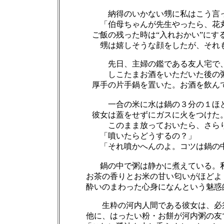
納得のいかない甥に私はこう言
「伯母ちゃんが先生やったら、花
ご飯の残った時は“入れおかい”にするの
甥は嬉しそうな顔をしたが、それも
先日、主婦の鑑である友人宅で
しこたまお酒をいただいた後の
厚手の片手鍋を置いた。お酒を飲んでい
一合の米に水は鍋の３分の１ほ
彼女は蓋をせずにガスに火をつけた。
このまま放っておいたら、さら
「噴いたらどうするの？」
「それ噴かへんのよ。コツは鍋の
鍋の中で粥は静かに煮えている。
お茶の香りとお米の甘い匂いがほどよく
酔いのまわった心身になんという魅惑的
生粋の河内人間である彼女は、必
他に、はったい粉・お餅が河内粥の友