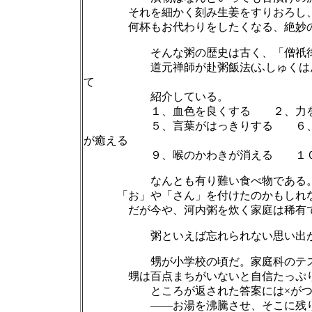
それを細かく刻み生姜をすりおろし、
何杯もお代わりをしたくなる、絶妙の
そんな粥の歴史は古く、「僧祇律」(そ
道元禅師が赴粥飯法(ふしゅくはんぼう)
て
紹介している。
１、血色を良くする ２、力を得る
５、言葉がはっきりする ６、胸の
が癒える
９、喉のかわきが消える １０、
なんとも有り難い食べ物である
「お」や「さん」を付けたのかもしれ
だが今や、河内粥を炊く家庭は稀有で
粥といえば忘れられない思い出
甥が小学校の頃だ。家庭科のテ
甥は百点まちがいないと自信たっぷりに
ところが返された答案には×が
――お湯を沸騰させ、そこに残